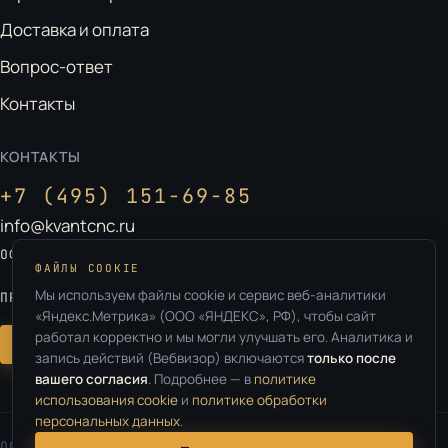
Доставка и оплата
Вопрос-ответ
Контакты
КОНТАКТЫ
+7 (495) 151-69-85
info@kvantcnc.ru
Москва, ул. Ленинская Слобода, д. 26
ОФИС:
ФАЙЛЫ COOKIE
Владимирская обл., г. Ковров
Мы используем файлы cookie и сервис веб-аналитики
ПРОИЗВОДСТВО:
«Яндекс.Метрика» (ООО «ЯНДЕКС», РФ), чтобы сайт
работал корректно и мы могли улучшать его. Аналитика и
Оставить заявку
запись действий (Вебвизор) включаются
только после
вашего согласия
. Подробнее — в
политике
использования cookie
и
политике обработки
персональных данных
.
ООО «КВАНТ» · ИНН 9727055577 · © 2026